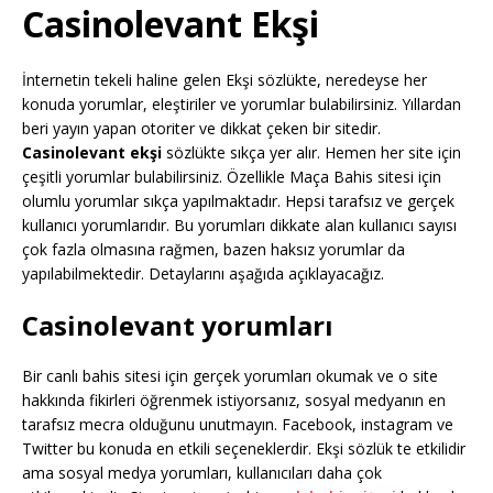
Casinolevant Ekşi
İnternetin tekeli haline gelen Ekşi sözlükte, neredeyse her
konuda yorumlar, eleştiriler ve yorumlar bulabilirsiniz. Yıllardan
beri yayın yapan otoriter ve dikkat çeken bir sitedir.
Casinolevant ekşi
sözlükte sıkça yer alır. Hemen her site için
çeşitli yorumlar bulabilirsiniz. Özellikle Maça Bahis sitesi için
olumlu yorumlar sıkça yapılmaktadır. Hepsi tarafsız ve gerçek
kullanıcı yorumlarıdır. Bu yorumları dikkate alan kullanıcı sayısı
çok fazla olmasına rağmen, bazen haksız yorumlar da
yapılabilmektedir. Detaylarını aşağıda açıklayacağız.
Casinolevant yorumları
Bir canlı bahis sitesi için gerçek yorumları okumak ve o site
hakkında fikirleri öğrenmek istiyorsanız, sosyal medyanın en
tarafsız mecra olduğunu unutmayın. Facebook, instagram ve
Twitter bu konuda en etkili seçeneklerdir. Ekşi sözlük te etkilidir
ama sosyal medya yorumları, kullanıcıları daha çok