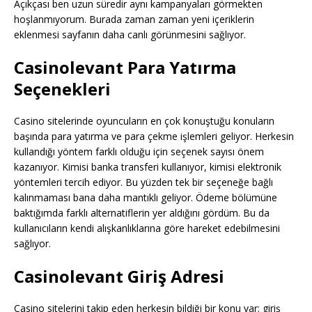
Açıkçası ben uzun süredir aynı kampanyaları görmekten
hoşlanmıyorum. Burada zaman zaman yeni içeriklerin
eklenmesi sayfanın daha canlı görünmesini sağlıyor.
Casinolevant Para Yatırma
Seçenekleri
Casino sitelerinde oyuncuların en çok konuştuğu konuların
başında para yatırma ve para çekme işlemleri geliyor. Herkesin
kullandığı yöntem farklı olduğu için seçenek sayısı önem
kazanıyor. Kimisi banka transferi kullanıyor, kimisi elektronik
yöntemleri tercih ediyor. Bu yüzden tek bir seçeneğe bağlı
kalınmaması bana daha mantıklı geliyor. Ödeme bölümüne
baktığımda farklı alternatiflerin yer aldığını gördüm. Bu da
kullanıcıların kendi alışkanlıklarına göre hareket edebilmesini
sağlıyor.
Casinolevant Giriş Adresi
Casino sitelerini takip eden herkesin bildiği bir konu var; giriş