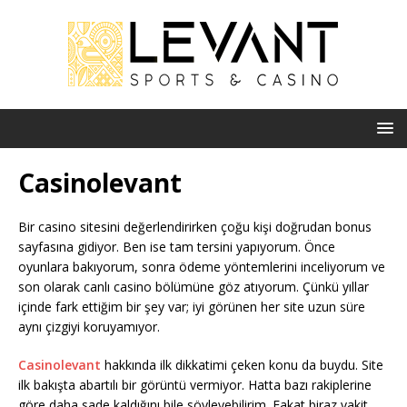
Casinolevant
Bir casino sitesini değerlendirirken çoğu kişi doğrudan bonus
sayfasına gidiyor. Ben ise tam tersini yapıyorum. Önce
oyunlara bakıyorum, sonra ödeme yöntemlerini inceliyorum ve
son olarak canlı casino bölümüne göz atıyorum. Çünkü yıllar
içinde fark ettiğim bir şey var; iyi görünen her site uzun süre
aynı çizgiyi koruyamıyor.
Casinolevant
hakkında ilk dikkatimi çeken konu da buydu. Site
ilk bakışta abartılı bir görüntü vermiyor. Hatta bazı rakiplerine
göre daha sade kaldığını bile söyleyebilirim. Fakat biraz vakit