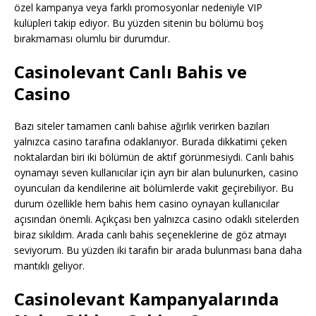
özel kampanya veya farklı promosyonlar nedeniyle VIP
kulüpleri takip ediyor. Bu yüzden sitenin bu bölümü boş
bırakmaması olumlu bir durumdur.
Casinolevant Canlı Bahis ve
Casino
Bazı siteler tamamen canlı bahise ağırlık verirken bazıları
yalnızca casino tarafına odaklanıyor. Burada dikkatimi çeken
noktalardan biri iki bölümün de aktif görünmesiydi. Canlı bahis
oynamayı seven kullanıcılar için ayrı bir alan bulunurken, casino
oyuncuları da kendilerine ait bölümlerde vakit geçirebiliyor. Bu
durum özellikle hem bahis hem casino oynayan kullanıcılar
açısından önemli. Açıkçası ben yalnızca casino odaklı sitelerden
biraz sıkıldım. Arada canlı bahis seçeneklerine de göz atmayı
seviyorum. Bu yüzden iki tarafın bir arada bulunması bana daha
mantıklı geliyor.
Casinolevant Kampanyalarında