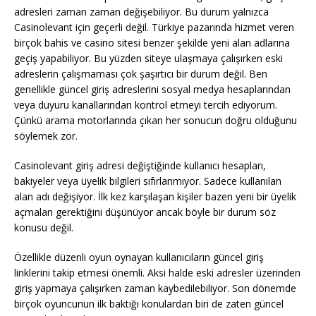
adresleri zaman zaman değişebiliyor. Bu durum yalnızca
Casinolevant için geçerli değil. Türkiye pazarında hizmet veren
birçok bahis ve casino sitesi benzer şekilde yeni alan adlarına
geçiş yapabiliyor. Bu yüzden siteye ulaşmaya çalışırken eski
adreslerin çalışmaması çok şaşırtıcı bir durum değil. Ben
genellikle güncel giriş adreslerini sosyal medya hesaplarından
veya duyuru kanallarından kontrol etmeyi tercih ediyorum.
Çünkü arama motorlarında çıkan her sonucun doğru olduğunu
söylemek zor.
Casinolevant giriş adresi değiştiğinde kullanıcı hesapları,
bakiyeler veya üyelik bilgileri sıfırlanmıyor. Sadece kullanılan
alan adı değişiyor. İlk kez karşılaşan kişiler bazen yeni bir üyelik
açmaları gerektiğini düşünüyor ancak böyle bir durum söz
konusu değil.
Özellikle düzenli oyun oynayan kullanıcıların güncel giriş
linklerini takip etmesi önemli. Aksi halde eski adresler üzerinden
giriş yapmaya çalışırken zaman kaybedilebiliyor. Son dönemde
birçok oyuncunun ilk baktığı konulardan biri de zaten güncel