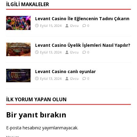
İLGILI MAKALELER
Levant Casino İle Eğlencenin Tadını Çıkarın
Eylül 15, 2024
l2vcu
0
Levant Casino Üyelik İşlemleri Nasıl Yapılır?
Eylül 13, 2024
l2vcu
0
Levant Casino canlı oyunlar
Eylül 13, 2024
l2vcu
0
İLK YORUM YAPAN OLUN
Bir yanıt bırakın
E-posta hesabınız yayımlanmayacak.