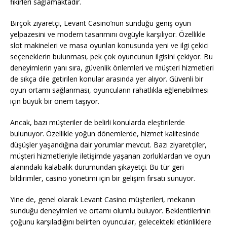
fikirleri sağlamaktadır.
Birçok ziyaretçi, Levant Casino’nun sunduğu geniş oyun
yelpazesini ve modern tasarımını övgüyle karşılıyor. Özellikle
slot makineleri ve masa oyunları konusunda yeni ve ilgi çekici
seçeneklerin bulunması, pek çok oyuncunun ilgisini çekiyor. Bu
deneyimlerin yanı sıra, güvenlik önlemleri ve müşteri hizmetleri
de sıkça dile getirilen konular arasında yer alıyor. Güvenli bir
oyun ortamı sağlanması, oyuncuların rahatlıkla eğlenebilmesi
için büyük bir önem taşıyor.
Ancak, bazı müşteriler de belirli konularda eleştirilerde
bulunuyor. Özellikle yoğun dönemlerde, hizmet kalitesinde
düşüşler yaşandığına dair yorumlar mevcut. Bazı ziyaretçiler,
müşteri hizmetleriyle iletişimde yaşanan zorluklardan ve oyun
alanındaki kalabalık durumundan şikayetçi. Bu tür geri
bildirimler, casino yönetimi için bir gelişim fırsatı sunuyor.
Yine de, genel olarak Levant Casino müşterileri, mekanın
sunduğu deneyimleri ve ortamı olumlu buluyor. Beklentilerinin
çoğunu karşıladığını belirten oyuncular, gelecekteki etkinliklere