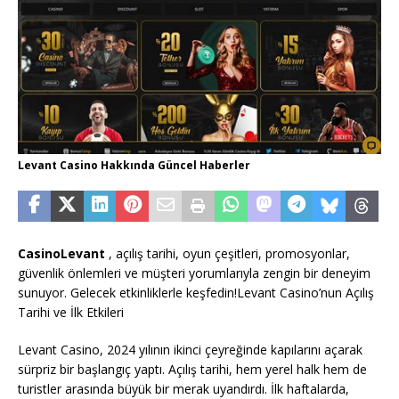
Levant Casino Hakkında Güncel Haberler
CasinoLevant
, açılış tarihi, oyun çeşitleri, promosyonlar,
güvenlik önlemleri ve müşteri yorumlarıyla zengin bir deneyim
sunuyor. Gelecek etkinliklerle keşfedin!Levant Casino’nun Açılış
Tarihi ve İlk Etkileri
Levant Casino, 2024 yılının ikinci çeyreğinde kapılarını açarak
sürpriz bir başlangıç yaptı. Açılış tarihi, hem yerel halk hem de
turistler arasında büyük bir merak uyandırdı. İlk haftalarda,