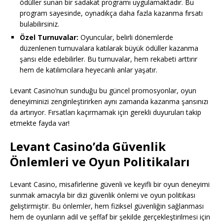
ödüller sunan bir sadakat programı uygulamaktadır. Bu
program sayesinde, oynadıkça daha fazla kazanma fırsatı
bulabilirsiniz.
Özel Turnuvalar:
Oyuncular, belirli dönemlerde
düzenlenen turnuvalara katılarak büyük ödüller kazanma
şansı elde edebilirler. Bu turnuvalar, hem rekabeti arttırır
hem de katılımcılara heyecanlı anlar yaşatır.
Levant Casino’nun sunduğu bu güncel promosyonlar, oyun
deneyiminizi zenginleştirirken aynı zamanda kazanma şansınızı
da artırıyor. Fırsatları kaçırmamak için gerekli duyuruları takip
etmekte fayda var!
Levant Casino’da Güvenlik
Önlemleri ve Oyun Politikaları
Levant Casino, misafirlerine güvenli ve keyifli bir oyun deneyimi
sunmak amacıyla bir dizi güvenlik önlemi ve oyun politikası
geliştirmiştir. Bu önlemler, hem fiziksel güvenliğin sağlanması
hem de oyunların adil ve şeffaf bir şekilde gerçekleştirilmesi için