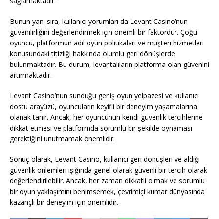
sağlamaktadır.
Bunun yanı sıra, kullanıcı yorumları da Levant Casino’nun
güvenilirliğini değerlendirmek için önemli bir faktördür. Çoğu
oyuncu, platformun adil oyun politikaları ve müşteri hizmetleri
konusundaki titizliği hakkında olumlu geri dönüşlerde
bulunmaktadır. Bu durum, levantalıların platforma olan güvenini
artırmaktadır.
Levant Casino’nun sunduğu geniş oyun yelpazesi ve kullanıcı
dostu arayüzü, oyuncuların keyifli bir deneyim yaşamalarına
olanak tanır. Ancak, her oyuncunun kendi güvenlik tercihlerine
dikkat etmesi ve platformda sorumlu bir şekilde oynaması
gerektiğini unutmamak önemlidir.
Sonuç olarak, Levant Casino, kullanıcı geri dönüşleri ve aldığı
güvenlik önlemleri ışığında genel olarak güvenli bir tercih olarak
değerlendirilebilir. Ancak, her zaman dikkatli olmak ve sorumlu
bir oyun yaklaşımını benimsemek, çevrimiçi kumar dünyasında
kazançlı bir deneyim için önemlidir.