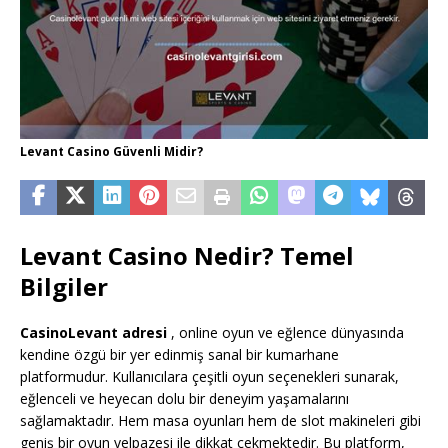
Levant Casino Güvenli Midir?
Levant Casino Nedir? Temel
Bilgiler
CasinoLevant adresi
, online oyun ve eğlence dünyasında
kendine özgü bir yer edinmiş sanal bir kumarhane
platformudur. Kullanıcılara çeşitli oyun seçenekleri sunarak,
eğlenceli ve heyecan dolu bir deneyim yaşamalarını
sağlamaktadır. Hem masa oyunları hem de slot makineleri gibi
geniş bir oyun yelpazesi ile dikkat çekmektedir. Bu platform,