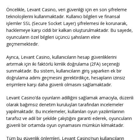
Öncelikle, Levant Casino, veri güvenliği için en son şifreleme
teknolojilerini kullanmaktadır. Kullanıcı bilgileri ve finansal
işlemler SSL (Secure Socket Layer) şifrelemesi ile korunarak,
hacklemeye karşı ciddi bir kalkan oluşturulmaktadır. Bu sayede,
oyuncuların özel bilgileri üçüncü şahısların eline
geçmemektedir.
Ayrıca, Levant Casino, kullanıcıların hesap güvenliklerini
artırmak için iki faktörlü kimlik doğrulama (2FA) seçeneği
sunmaktadır. Bu sistem, kullanıcıların giriş yaparken ek bir
doğrulama adımı geçmesini gerektirdikçe, hesapların izinsiz
erişimlere karşı daha güvenli olmasını sağlamaktadır.
Levant Casino’da oyunların adilliğini sağlamak amacıyla, düzenli
olarak bağımsız denetim kuruluşları tarafından incelemeler
yapılmaktadır. Bu incelemeler, kullanılan oyun yazılımlarının
tarafsız ve adil bir şekilde çalıştığını garanti ederek, oyuncuların
güvenli bir ortamda oyun oynamasını mümkün kılmaktadır.
Tüm bu güvenlik önlemleri, Levant Casino’nun kullanıcıların