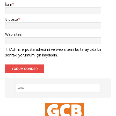
İsim
*
E-posta
*
Web sitesi
Adımı, e-posta adresimi ve web sitemi bu tarayıcıda bir
sonraki yorumum için kaydedin.