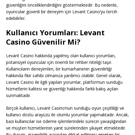
güvenliğini önceliklendirdiğini göstermektedir. Bu nedenle,
oyuncular güvenli bir deneyim için Levant Casino’yu tercih
edebilirler.
Kullanıcı Yorumları: Levant
Casino Güvenilir Mi?
Levant Casino hakkında yapılmış olan kullanıcı yorumları,
potansiyel oyuncular için önemli bir rehber niteliği taşır.
Kullanıcıların deneyimleri, bir kumarhanenin güvenilirliği
hakkında fikir sahibi olmanıza yardımcı olabilir. Genel olarak,
Levant Casino ile ilgili yapılan yorumlar, platformun sunduğu
hizmetlerin kalitesi ve güvenliği hakkında farklı bakış açıları
sunmaktadır.
Birçok kullanıcı, Levant Casino’nun sunduğu oyun çeşitliliği ve
kullanıcı dostu arayüzü ile olumlu yorumlar yapmaktadır. Ancak,
bazı kullanıcılar ise ödeme işlemlerindeki sürecin yavaşlığından
ve müşteri hizmetlerinin yanıt sürelerinden şikayet etmektedir.
Bu durum, güvenilirlik açısından dikkat edilmesi gereken bir