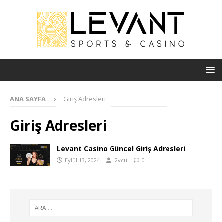
ANA SAYFA
Giriş Adresleri
Giriş Adresleri
Levant Casino Güncel Giriş Adresleri
Eylül 13, 2024
l2vcu
0