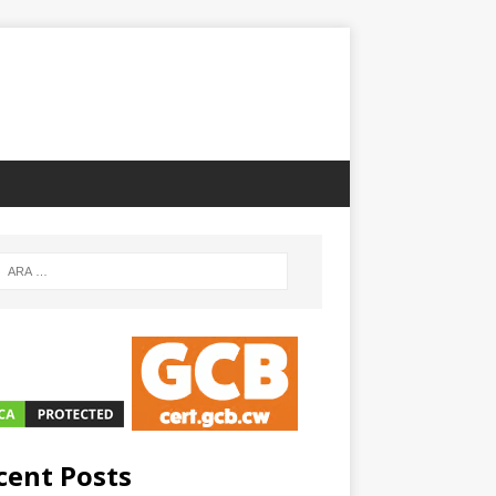
cent Posts