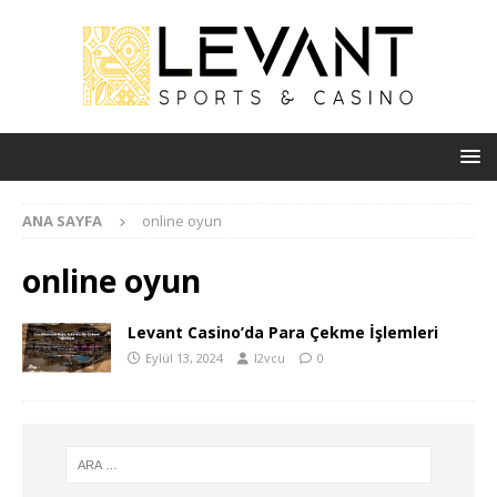
ANA SAYFA
online oyun
online oyun
Levant Casino’da Para Çekme İşlemleri
Eylül 13, 2024
l2vcu
0